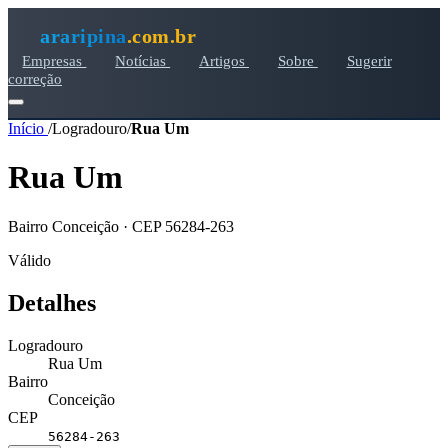
araripina
.com.br
Empresas
Notícias
Artigos
Sobre
Sugerir
correção
Início
/
Logradouro
/
Rua Um
Rua Um
Bairro Conceição · CEP 56284-263
Válido
Detalhes
Logradouro
Rua Um
Bairro
Conceição
CEP
56284-263