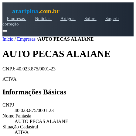
araripina
.com.br
Empresas
Notícias
Artigos
Sobre
Sugerir
correção
Início
/
Empresas
/
AUTO PECAS ALAIANE
AUTO PECAS ALAIANE
CNPJ: 40.023.875/0001-23
ATIVA
Informações Básicas
CNPJ
40.023.875/0001-23
Nome Fantasia
AUTO PECAS ALAIANE
Situação Cadastral
ATIVA