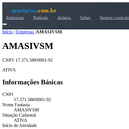
araripina
.com.br
Empresas
Notícias
Artigos
Sobre
Sugerir correçã
Início
/
Empresas
/
AMASIVSM
AMASIVSM
CNPJ: 17.371.588/0001-92
ATIVA
Informações Básicas
CNPJ
17.371.588/0001-92
Nome Fantasia
AMASIVSM
Situação Cadastral
ATIVA
Início de Atividade