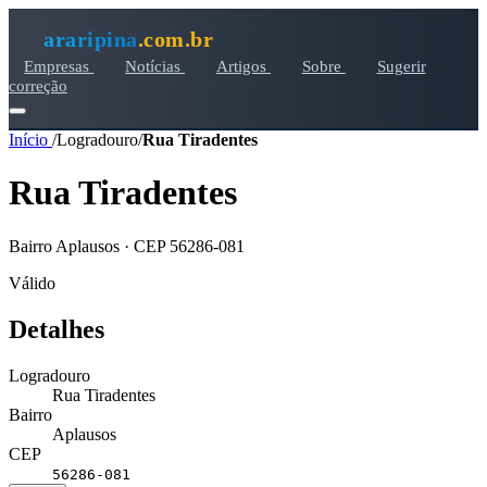
araripina
.com.br
Empresas
Notícias
Artigos
Sobre
Sugerir
correção
Início
/
Logradouro
/
Rua Tiradentes
Rua Tiradentes
Bairro Aplausos · CEP 56286-081
Válido
Detalhes
Logradouro
Rua Tiradentes
Bairro
Aplausos
CEP
56286-081