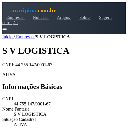
araripina
.com.br
Empresas
Notícias
Artigos
Sobre
Sugerir
correção
Início
/
Empresas
/
S V LOGISTICA
S V LOGISTICA
CNPJ: 44.755.147/0001-67
ATIVA
Informações Básicas
CNPJ
44.755.147/0001-67
Nome Fantasia
S V LOGISTICA
Situação Cadastral
ATIVA