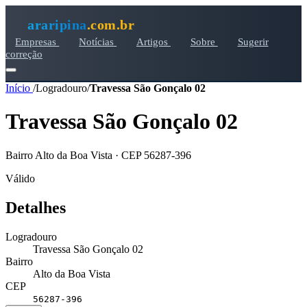
araripina
.com.br
Empresas
Notícias
Artigos
Sobre
Sugerir
correção
Início
/
Logradouro
/
Travessa São Gonçalo 02
Travessa São Gonçalo 02
Bairro Alto da Boa Vista · CEP 56287-396
Válido
Detalhes
Logradouro
Travessa São Gonçalo 02
Bairro
Alto da Boa Vista
CEP
56287-396