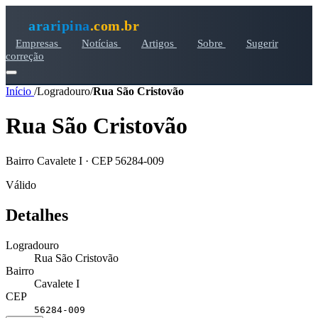
araripina
.com.br
Empresas
Notícias
Artigos
Sobre
Sugerir
correção
Início
/
Logradouro
/
Rua São Cristovão
Rua São Cristovão
Bairro Cavalete I · CEP 56284-009
Válido
Detalhes
Logradouro
Rua São Cristovão
Bairro
Cavalete I
CEP
56284-009