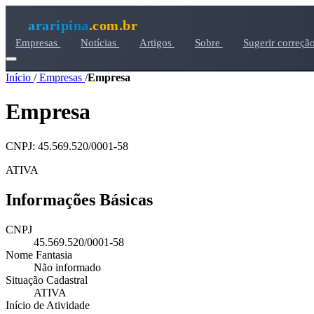
araripina
.com.br
Empresas
Notícias
Artigos
Sobre
Sugerir correçã
Início
/
Empresas
/
Empresa
Empresa
CNPJ: 45.569.520/0001-58
ATIVA
Informações Básicas
CNPJ
45.569.520/0001-58
Nome Fantasia
Não informado
Situação Cadastral
ATIVA
Início de Atividade