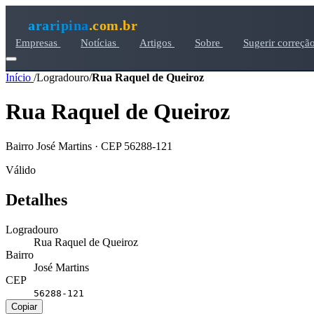
araripina
.com.br
Empresas
Notícias
Artigos
Sobre
Sugerir correçã
Início
/
Logradouro
/
Rua Raquel de Queiroz
Rua Raquel de Queiroz
Bairro José Martins · CEP 56288-121
Válido
Detalhes
Logradouro
Rua Raquel de Queiroz
Bairro
José Martins
CEP
56288-121
Copiar