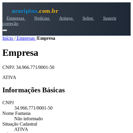
araripina
.com.br
Empresas
Notícias
Artigos
Sobre
Sugerir
correção
Início
/
Empresas
/
Empresa
Empresa
CNPJ: 34.966.771/0001-50
ATIVA
Informações Básicas
CNPJ
34.966.771/0001-50
Nome Fantasia
Não informado
Situação Cadastral
ATIVA