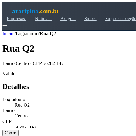
araripina
.com.br
Empresas
Notícias
Artigos
Sobre
Sugerir correçã
Início
/
Logradouro
/
Rua Q2
Rua Q2
Bairro Centro · CEP 56282-147
Válido
Detalhes
Logradouro
Rua Q2
Bairro
Centro
CEP
56282-147
Copiar