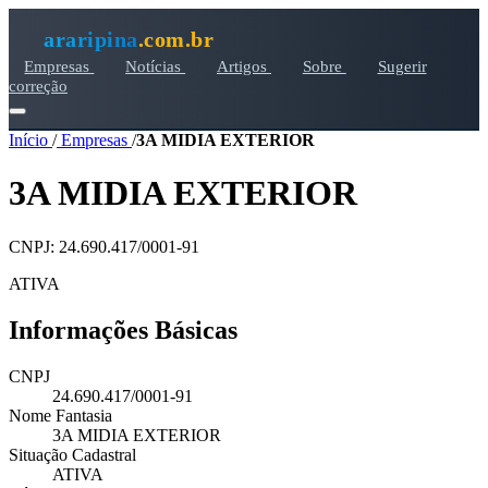
araripina
.com.br
Empresas
Notícias
Artigos
Sobre
Sugerir
correção
Início
/
Empresas
/
3A MIDIA EXTERIOR
3A MIDIA EXTERIOR
CNPJ: 24.690.417/0001-91
ATIVA
Informações Básicas
CNPJ
24.690.417/0001-91
Nome Fantasia
3A MIDIA EXTERIOR
Situação Cadastral
ATIVA