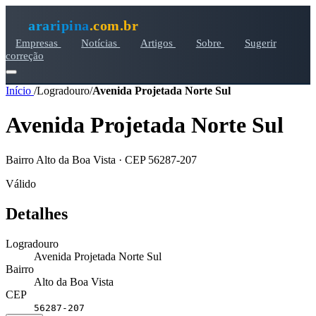
araripina
.com.br
Empresas
Notícias
Artigos
Sobre
Sugerir
correção
Início
/
Logradouro
/
Avenida Projetada Norte Sul
Avenida Projetada Norte Sul
Bairro Alto da Boa Vista · CEP 56287-207
Válido
Detalhes
Logradouro
Avenida Projetada Norte Sul
Bairro
Alto da Boa Vista
CEP
56287-207