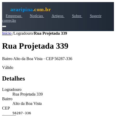
araripina
.com.br
Empresas
Notícias
Artigos
Sobre
Sugerir
correção
Início
/
Logradouro
/
Rua Projetada 339
Rua Projetada 339
Bairro Alto da Boa Vista · CEP 56287-336
Válido
Detalhes
Logradouro
Rua Projetada 339
Bairro
Alto da Boa Vista
CEP
56287-336