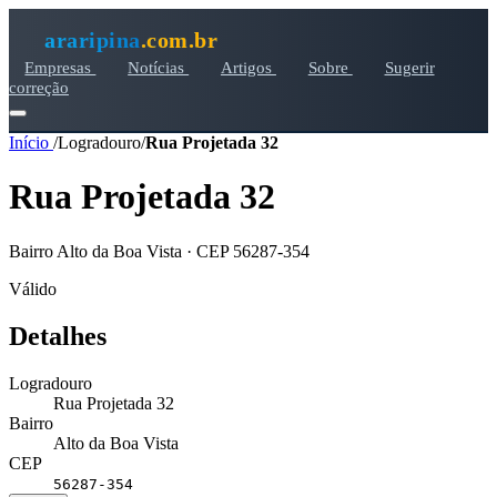
araripina
.com.br
Empresas
Notícias
Artigos
Sobre
Sugerir
correção
Início
/
Logradouro
/
Rua Projetada 32
Rua Projetada 32
Bairro Alto da Boa Vista · CEP 56287-354
Válido
Detalhes
Logradouro
Rua Projetada 32
Bairro
Alto da Boa Vista
CEP
56287-354