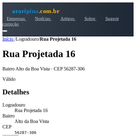
araripina
.com.br
Empresas
Notícias
Artigos
Sobre
Sugerir
correção
Início
/
Logradouro
/
Rua Projetada 16
Rua Projetada 16
Bairro Alto da Boa Vista · CEP 56287-306
Válido
Detalhes
Logradouro
Rua Projetada 16
Bairro
Alto da Boa Vista
CEP
56287-306