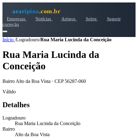
araripina
.com.br
Empresas
Notícias
Artigos
Sobre
Sugerir
correção
Início
/
Logradouro
/
Rua Maria Lucinda da Conceição
Rua Maria Lucinda da
Conceição
Bairro Alto da Boa Vista · CEP 56287-060
Válido
Detalhes
Logradouro
Rua Maria Lucinda da Conceição
Bairro
Alto da Boa Vista