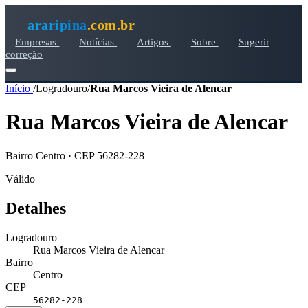
araripina
.com.br
Empresas
Notícias
Artigos
Sobre
Sugerir
correção
Início
/
Logradouro
/
Rua Marcos Vieira de Alencar
Rua Marcos Vieira de Alencar
Bairro Centro · CEP 56282-228
Válido
Detalhes
Logradouro
Rua Marcos Vieira de Alencar
Bairro
Centro
CEP
56282-228