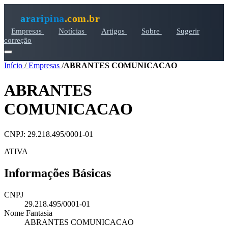
araripina
.com.br
Empresas
Notícias
Artigos
Sobre
Sugerir
correção
Início
/
Empresas
/
ABRANTES COMUNICACAO
ABRANTES
COMUNICACAO
CNPJ: 29.218.495/0001-01
ATIVA
Informações Básicas
CNPJ
29.218.495/0001-01
Nome Fantasia
ABRANTES COMUNICACAO