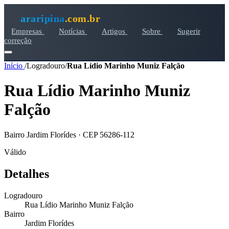
araripina
.com.br
Empresas
Notícias
Artigos
Sobre
Sugerir
correção
Início
/
Logradouro
/
Rua Lídio Marinho Muniz Falção
Rua Lídio Marinho Muniz
Falção
Bairro Jardim Florídes · CEP 56286-112
Válido
Detalhes
Logradouro
Rua Lídio Marinho Muniz Falção
Bairro
Jardim Florídes