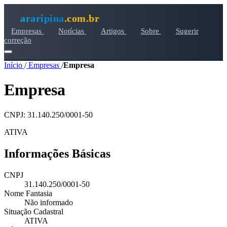
araripina
.com.br
Empresas
Notícias
Artigos
Sobre
Sugerir
correção
Início
/
Empresas
/
Empresa
Empresa
CNPJ: 31.140.250/0001-50
ATIVA
Informações Básicas
CNPJ
31.140.250/0001-50
Nome Fantasia
Não informado
Situação Cadastral
ATIVA