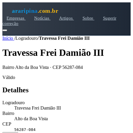
araripina
.com.br
Empresas
Notícias
Artigos
Sobre
Sugerir
correção
Início
/
Logradouro
/
Travessa Frei Damião III
Travessa Frei Damião III
Bairro Alto da Boa Vista · CEP 56287-084
Válido
Detalhes
Logradouro
Travessa Frei Damião III
Bairro
Alto da Boa Vista
CEP
56287-084