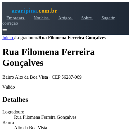
araripina
.com.br
Empresas
Notícias
Artigos
Sobre
Sugerir
correção
Início
/
Logradouro
/
Rua Filomena Ferreira Gonçalves
Rua Filomena Ferreira
Gonçalves
Bairro Alto da Boa Vista · CEP 56287-069
Válido
Detalhes
Logradouro
Rua Filomena Ferreira Gonçalves
Bairro
Alto da Boa Vista