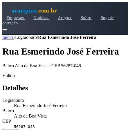
araripina
.com.br
Empresas
Notícias
Artigos
Sobre
Sugerir
correção
Início
/
Logradouro
/
Rua Esmerindo José Ferreira
Rua Esmerindo José Ferreira
Bairro Alto da Boa Vista · CEP 56287-048
Válido
Detalhes
Logradouro
Rua Esmerindo José Ferreira
Bairro
Alto da Boa Vista
CEP
56287-048