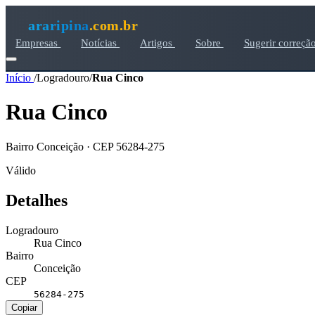
araripina
.com.br
Empresas
Notícias
Artigos
Sobre
Sugerir correçã
Início
/
Logradouro
/
Rua Cinco
Rua Cinco
Bairro Conceição · CEP 56284-275
Válido
Detalhes
Logradouro
Rua Cinco
Bairro
Conceição
CEP
56284-275
Copiar