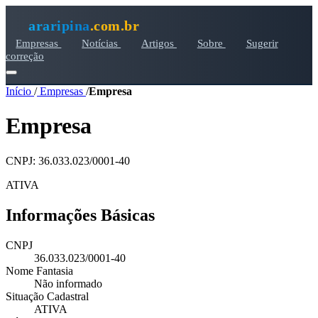
araripina
.com.br
Empresas
Notícias
Artigos
Sobre
Sugerir
correção
Início
/
Empresas
/
Empresa
Empresa
CNPJ: 36.033.023/0001-40
ATIVA
Informações Básicas
CNPJ
36.033.023/0001-40
Nome Fantasia
Não informado
Situação Cadastral
ATIVA