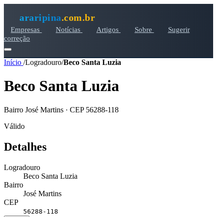
araripina
.com.br
Empresas
Notícias
Artigos
Sobre
Sugerir
correção
Início
/
Logradouro
/
Beco Santa Luzia
Beco Santa Luzia
Bairro José Martins · CEP 56288-118
Válido
Detalhes
Logradouro
Beco Santa Luzia
Bairro
José Martins
CEP
56288-118