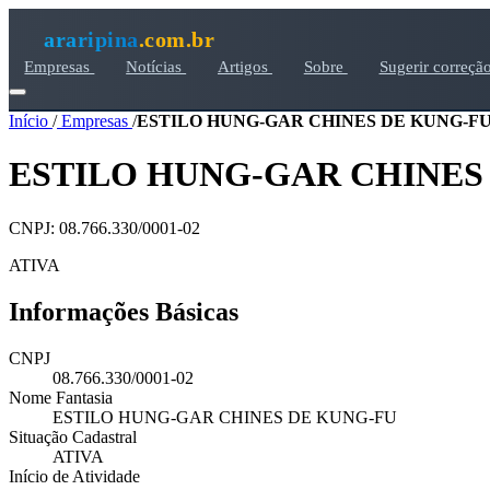
araripina
.com.br
Empresas
Notícias
Artigos
Sobre
Sugerir correçã
Início
/
Empresas
/
ESTILO HUNG-GAR CHINES DE KUNG-F
ESTILO HUNG-GAR CHINES
CNPJ: 08.766.330/0001-02
ATIVA
Informações Básicas
CNPJ
08.766.330/0001-02
Nome Fantasia
ESTILO HUNG-GAR CHINES DE KUNG-FU
Situação Cadastral
ATIVA
Início de Atividade