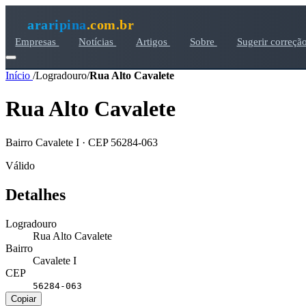
araripina
.com.br
Empresas
Notícias
Artigos
Sobre
Sugerir correçã
Início
/
Logradouro
/
Rua Alto Cavalete
Rua Alto Cavalete
Bairro Cavalete I · CEP 56284-063
Válido
Detalhes
Logradouro
Rua Alto Cavalete
Bairro
Cavalete I
CEP
56284-063
Copiar