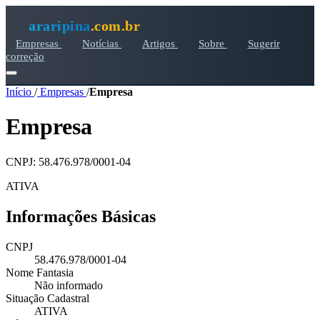
araripina
.com.br
Empresas
Notícias
Artigos
Sobre
Sugerir
correção
Início
/
Empresas
/
Empresa
Empresa
CNPJ: 58.476.978/0001-04
ATIVA
Informações Básicas
CNPJ
58.476.978/0001-04
Nome Fantasia
Não informado
Situação Cadastral
ATIVA