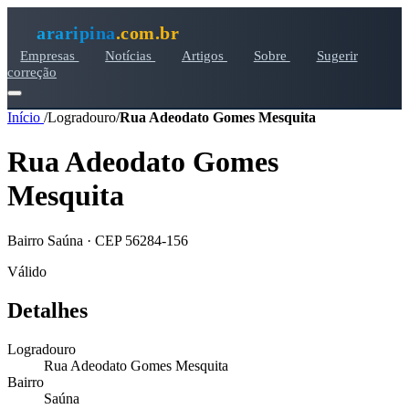
araripina
.com.br
Empresas
Notícias
Artigos
Sobre
Sugerir
correção
Início
/
Logradouro
/
Rua Adeodato Gomes Mesquita
Rua Adeodato Gomes
Mesquita
Bairro Saúna · CEP 56284-156
Válido
Detalhes
Logradouro
Rua Adeodato Gomes Mesquita
Bairro
Saúna