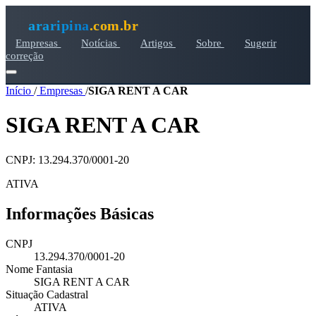
araripina
.com.br
Empresas
Notícias
Artigos
Sobre
Sugerir
correção
Início
/
Empresas
/
SIGA RENT A CAR
SIGA RENT A CAR
CNPJ: 13.294.370/0001-20
ATIVA
Informações Básicas
CNPJ
13.294.370/0001-20
Nome Fantasia
SIGA RENT A CAR
Situação Cadastral
ATIVA