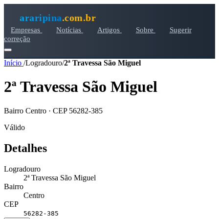
araripina
.com.br
Empresas
Notícias
Artigos
Sobre
Sugerir
correção
Início
/
Logradouro
/
2ª Travessa São Miguel
2ª Travessa São Miguel
Bairro Centro · CEP 56282-385
Válido
Detalhes
Logradouro
2ª Travessa São Miguel
Bairro
Centro
CEP
56282-385