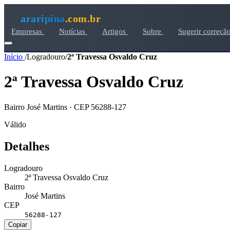
araripina
.com.br
Empresas
Notícias
Artigos
Sobre
Sugerir correçã
Início
/
Logradouro
/
2ª Travessa Osvaldo Cruz
2ª Travessa Osvaldo Cruz
Bairro José Martins · CEP 56288-127
Válido
Detalhes
Logradouro
2ª Travessa Osvaldo Cruz
Bairro
José Martins
CEP
56288-127
Copiar