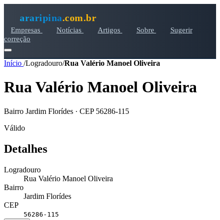
araripina
.com.br
Empresas
Notícias
Artigos
Sobre
Sugerir
correção
Início
/
Logradouro
/
Rua Valério Manoel Oliveira
Rua Valério Manoel Oliveira
Bairro Jardim Florídes · CEP 56286-115
Válido
Detalhes
Logradouro
Rua Valério Manoel Oliveira
Bairro
Jardim Florídes
CEP
56286-115