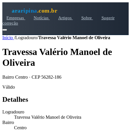
araripina
.com.br
Empresas
Notícias
Artigos
Sobre
Sugerir
correção
Início
/
Logradouro
/
Travessa Valério Manoel de Oliveira
Travessa Valério Manoel de
Oliveira
Bairro Centro · CEP 56282-186
Válido
Detalhes
Logradouro
Travessa Valério Manoel de Oliveira
Bairro
Centro