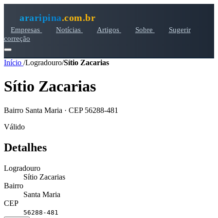
araripina
.com.br
Empresas
Notícias
Artigos
Sobre
Sugerir
correção
Início
/
Logradouro
/
Sítio Zacarias
Sítio Zacarias
Bairro Santa Maria · CEP 56288-481
Válido
Detalhes
Logradouro
Sítio Zacarias
Bairro
Santa Maria
CEP
56288-481