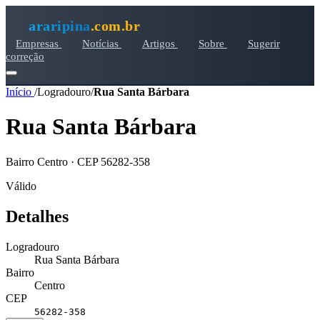
araripina
.com.br
Empresas
Notícias
Artigos
Sobre
Sugerir
correção
Início
/
Logradouro
/
Rua Santa Bárbara
Rua Santa Bárbara
Bairro Centro · CEP 56282-358
Válido
Detalhes
Logradouro
Rua Santa Bárbara
Bairro
Centro
CEP
56282-358