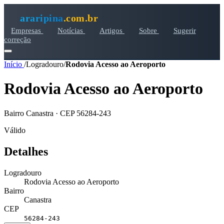
araripina
.com.br
Empresas
Notícias
Artigos
Sobre
Sugerir
correção
Início
/
Logradouro
/
Rodovia Acesso ao Aeroporto
Rodovia Acesso ao Aeroporto
Bairro Canastra · CEP 56284-243
Válido
Detalhes
Logradouro
Rodovia Acesso ao Aeroporto
Bairro
Canastra
CEP
56284-243