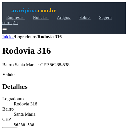
araripina
.com.br
Empresas
Notícias
Artigos
Sobre
Sugerir
correção
Início
/
Logradouro
/
Rodovia 316
Rodovia 316
Bairro Santa Maria · CEP 56288-538
Válido
Detalhes
Logradouro
Rodovia 316
Bairro
Santa Maria
CEP
56288-538