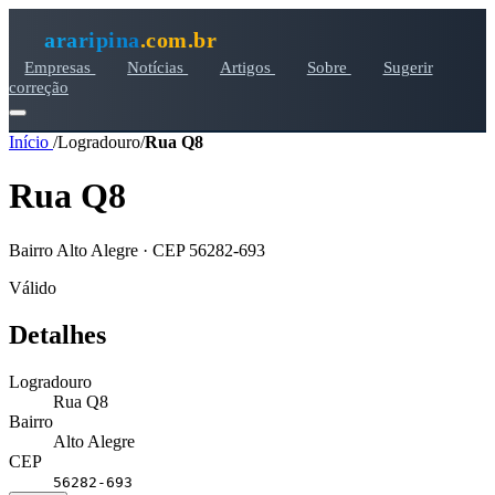
araripina
.com.br
Empresas
Notícias
Artigos
Sobre
Sugerir
correção
Início
/
Logradouro
/
Rua Q8
Rua Q8
Bairro Alto Alegre · CEP 56282-693
Válido
Detalhes
Logradouro
Rua Q8
Bairro
Alto Alegre
CEP
56282-693