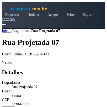
araripina
.com.br
Empresas
Notícias
Artigos
Sobre
Sugerir
correção
Início
/
Logradouro
/
Rua Projetada 07
Rua Projetada 07
Bairro Saúna · CEP 56284-141
Válido
Detalhes
Logradouro
Rua Projetada 07
Bairro
Saúna
CEP
56284-141