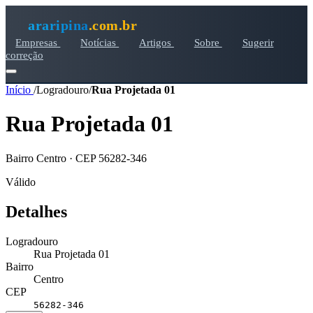
araripina
.com.br
Empresas
Notícias
Artigos
Sobre
Sugerir
correção
Início
/
Logradouro
/
Rua Projetada 01
Rua Projetada 01
Bairro Centro · CEP 56282-346
Válido
Detalhes
Logradouro
Rua Projetada 01
Bairro
Centro
CEP
56282-346