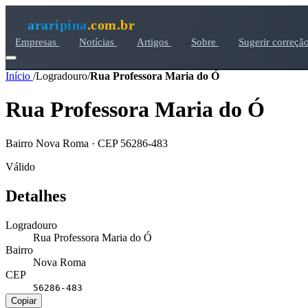
araripina
.com.br
Empresas
Notícias
Artigos
Sobre
Sugerir correçã
Início
/
Logradouro
/
Rua Professora Maria do Ó
Rua Professora Maria do Ó
Bairro Nova Roma · CEP 56286-483
Válido
Detalhes
Logradouro
Rua Professora Maria do Ó
Bairro
Nova Roma
CEP
56286-483
Copiar