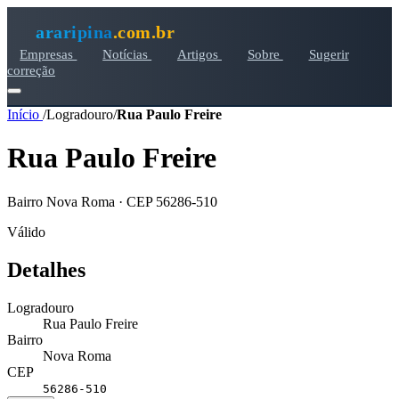
araripina
.com.br
Empresas
Notícias
Artigos
Sobre
Sugerir
correção
Início
/
Logradouro
/
Rua Paulo Freire
Rua Paulo Freire
Bairro Nova Roma · CEP 56286-510
Válido
Detalhes
Logradouro
Rua Paulo Freire
Bairro
Nova Roma
CEP
56286-510