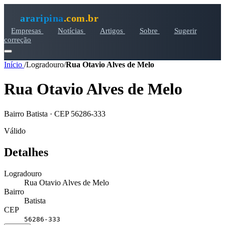
araripina
.com.br
Empresas
Notícias
Artigos
Sobre
Sugerir
correção
Início
/
Logradouro
/
Rua Otavio Alves de Melo
Rua Otavio Alves de Melo
Bairro Batista · CEP 56286-333
Válido
Detalhes
Logradouro
Rua Otavio Alves de Melo
Bairro
Batista
CEP
56286-333