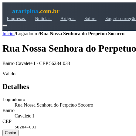
araripina
.com.br
Empresas
Notícias
Artigos
Sobre
Sugerir correçã
Início
/
Logradouro
/
Rua Nossa Senhora do Perpetuo Socorro
Rua Nossa Senhora do Perpetuo
Bairro Cavalete I · CEP 56284-033
Válido
Detalhes
Logradouro
Rua Nossa Senhora do Perpetuo Socorro
Bairro
Cavalete I
CEP
56284-033
Copiar