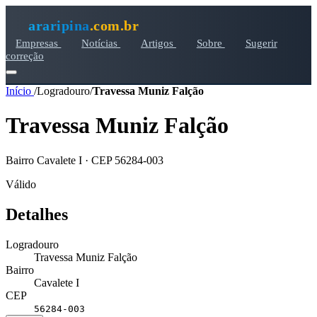
araripina
.com.br
Empresas
Notícias
Artigos
Sobre
Sugerir
correção
Início
/
Logradouro
/
Travessa Muniz Falção
Travessa Muniz Falção
Bairro Cavalete I · CEP 56284-003
Válido
Detalhes
Logradouro
Travessa Muniz Falção
Bairro
Cavalete I
CEP
56284-003