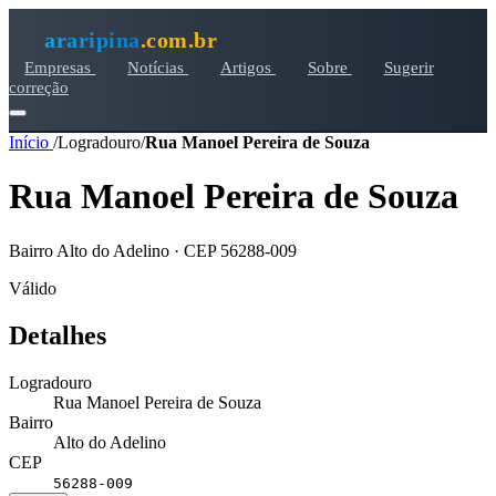
araripina
.com.br
Empresas
Notícias
Artigos
Sobre
Sugerir
correção
Início
/
Logradouro
/
Rua Manoel Pereira de Souza
Rua Manoel Pereira de Souza
Bairro Alto do Adelino · CEP 56288-009
Válido
Detalhes
Logradouro
Rua Manoel Pereira de Souza
Bairro
Alto do Adelino
CEP
56288-009