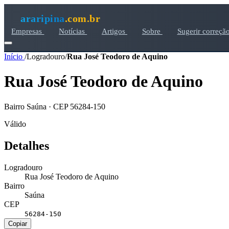
araripina
.com.br
Empresas
Notícias
Artigos
Sobre
Sugerir correçã
Início
/
Logradouro
/
Rua José Teodoro de Aquino
Rua José Teodoro de Aquino
Bairro Saúna · CEP 56284-150
Válido
Detalhes
Logradouro
Rua José Teodoro de Aquino
Bairro
Saúna
CEP
56284-150
Copiar